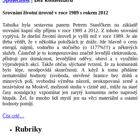
Srovnání životní úrovně v roce 1989 s rokem 2012
Tabulka byla sestavena panem Petrem Staníčkem na základě
srovnání kupní síly příjmu v roce 1989 a 2012. Z tohoto srovnání
vyplývá, že dnešní životní úroveň je vyšší než v roce 1989. Je ale
třeba vědět, že v několika položkách je dráže. Jde hlavně o ceny
energií, nájmů, vodného a stočného (o 1177%!!!) a některých
služeb. Částečně je to kompenzováno značně levnější elektronikou,
přístroji pro domácnost, levnějšími oděvy, obuví a s využitím
výprodejních akcí. Takže občas slýchané tvrzení, že za komunistů
bylo lépe, neodpovídá skutečnosti. A když k tomu přidáme
nemateriální hodnoty (svoboda, otevřené hranice bez drátů a
minových polí, svobodná výměna názorů, neokupovaná země a
nezávislost na Moskvě, možnosti studia v cizině atd., může na staré
časy nostalgicky vzpomínat jen zarytý komunista nebo naprostý
hlupák. Žel, že mnoho lidí myslí jen na věci materiální a ostatní
hodnoty pomíjí.
Číst celé…
Rubriky