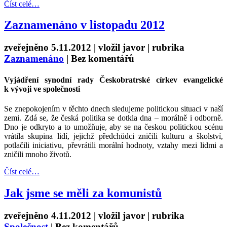
Číst celé…
Zaznamenáno v listopadu 2012
zveřejněno 5.11.2012 | vložil
javor
| rubrika
Zaznamenáno
|
Bez komentářů
Vyjádření synodní rady Českobratrské církev evangelické
k vývoji ve společnosti
Se znepokojením v těchto dnech sledujeme politickou situaci v naší
zemi. Zdá se, že česká politika se dotkla dna – morálně i odborně.
Dno je odkryto a to umožňuje, aby se na českou politickou scénu
vrátila skupina lidí, jejichž předchůdci zničili kulturu a školství,
potlačili iniciativu, převrátili morální hodnoty, vztahy mezi lidmi a
zničili mnoho životů.
Číst celé…
Jak jsme se měli za komunistů
zveřejněno 4.11.2012 | vložil
javor
| rubrika
Společnost
|
Bez komentářů