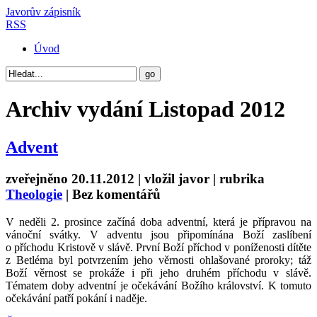
Javorův zápisník
RSS
Úvod
Archiv vydání
Listopad 2012
Advent
zveřejněno 20.11.2012 | vložil
javor
| rubrika
Theologie
|
Bez komentářů
V neděli 2. prosince začíná doba adventní, která je přípravou na
vánoční svátky. V adventu jsou připomínána Boží zaslíbení
o příchodu Kristově v slávě. První Boží příchod v poníženosti dítěte
z Betléma byl potvrzením jeho věrnosti ohlašované proroky; táž
Boží věrnost se prokáže i při jeho druhém příchodu v slávě.
Tématem doby adventní je očekávání Božího království. K tomuto
očekávání patří pokání i naděje.