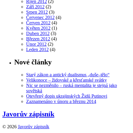
Říjen 2012
(2)
Září 2012
(2)
Srpen 2012
(3)
Červenec 2012
(4)
Červen 2012
(4)
Květen 2012
(1)
Duben 2012
(3)
Březen 2012
(4)
Únor 2012
(2)
Leden 2012
(4)
Nové články
Starý zákon a antický dualismus „duše–tělo“
Velikonoce – židovské a křesťanské svátky
Nic se nezměnilo – ruská mentalita je stejná jako
sovětská
Otevřený dopis ukrajinských Židů Putinovi
Zaznamenáno v únoru a březnu 2014
Javorův zápisník
© 2026
Javorův zápisník