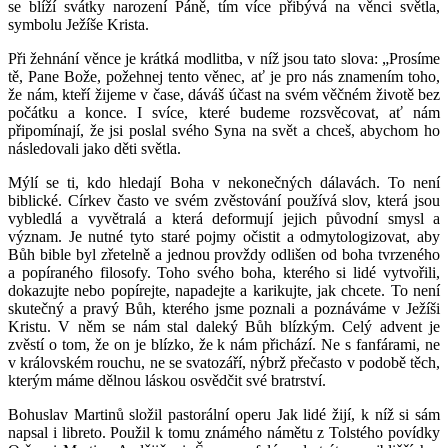
se blíží svátky narození Páně, tím více přibývá na věnci světla,
symbolu Ježíše Krista.
Při žehnání věnce je krátká modlitba, v níž jsou tato slova: „Prosíme
tě, Pane Bože, požehnej tento věnec, ať je pro nás znamením toho,
že nám, kteří žijeme v čase, dáváš účast na svém věčném životě bez
počátku a konce. I svíce, které budeme rozsvěcovat, ať nám
připomínají, že jsi poslal svého Syna na svět a chceš, abychom ho
následovali jako děti světla.
Mýlí se ti, kdo hledají Boha v nekonečných dálavách. To není
biblické. Církev často ve svém zvěstování používá slov, která jsou
vybledlá a vyvětralá a která deformují jejich původní smysl a
význam. Je nutné tyto staré pojmy očistit a odmytologizovat, aby
Bůh bible byl zřetelně a jednou provždy odlišen od boha tvrzeného
a popíraného filosofy. Toho svého boha, kterého si lidé vytvořili,
dokazujte nebo popírejte, napadejte a karikujte, jak chcete. To není
skutečný a pravý Bůh, kterého jsme poznali a poznáváme v Ježíši
Kristu. V něm se nám stal daleký Bůh blízkým. Celý advent je
zvěstí o tom, že on je blízko, že k nám přichází. Ne s fanfárami, ne
v královském rouchu, ne se svatozáří, nýbrž přečasto v podobě těch,
kterým máme dělnou láskou osvědčit své bratrství.
Bohuslav Martinů složil pastorální operu Jak lidé žijí, k níž si sám
napsal i libreto. Použil k tomu známého námětu z Tolstého povídky