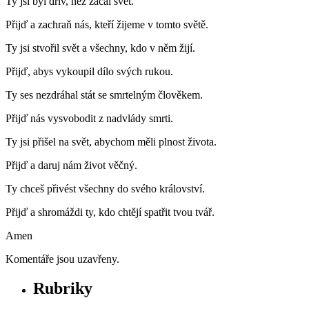
Ty jsi byl dřív, než začal svět.
Přijď a zachraň nás, kteří žijeme v tomto světě.
Ty jsi stvořil svět a všechny, kdo v něm žijí.
Přijď, abys vykoupil dílo svých rukou.
Ty ses nezdráhal stát se smrtelným člověkem.
Přijď nás vysvobodit z nadvlády smrti.
Ty jsi přišel na svět, abychom měli plnost života.
Přijď a daruj nám život věčný.
Ty chceš přivést všechny do svého království.
Přijď a shromáždi ty, kdo chtějí spatřit tvou tvář.
Amen
Komentáře jsou uzavřeny.
Rubriky