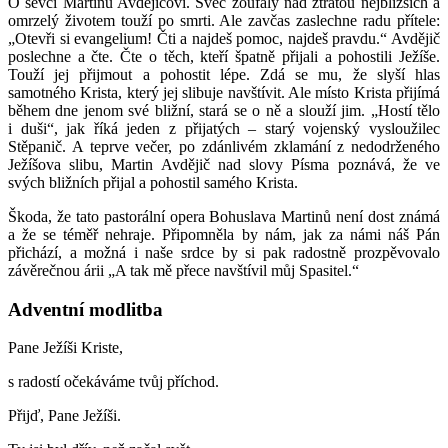
O ševci Martinu Avdějičovi. Švec zoufalý nad ztrátou nejbližších a
omrzelý životem touží po smrti. Ale zavčas zaslechne radu přítele:
„Otevři si evangelium! Čti a najdeš pomoc, najdeš pravdu.“ Avdějič
poslechne a čte. Čte o těch, kteří špatně přijali a pohostili Ježíše.
Touží jej přijmout a pohostit lépe. Zdá se mu, že slyší hlas
samotného Krista, který jej slibuje navštívit. Ale místo Krista přijímá
během dne jenom své bližní, stará se o ně a slouží jim. „Hostí tělo
i duši“, jak říká jeden z přijatých – starý vojenský vysloužilec
Stěpanič. A teprve večer, po zdánlivém zklamání z nedodrženého
Ježíšova slibu, Martin Avdějič nad slovy Písma poznává, že ve
svých bližních přijal a pohostil samého Krista.
Škoda, že tato pastorální opera Bohuslava Martinů není dost známá
a že se téměř nehraje. Připomněla by nám, jak za námi náš Pán
přichází, a možná i naše srdce by si pak radostně prozpěvovalo
závěrečnou árii „A tak mě přece navštívil můj Spasitel.“
Adventní modlitba
Pane Ježíši Kriste,
s radostí očekáváme tvůj příchod.
Přijď, Pane Ježíši.