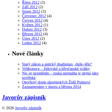
Říjen 2012
(2)
Září 2012
(2)
Srpen 2012
(3)
Červenec 2012
(4)
Červen 2012
(4)
Květen 2012
(1)
Duben 2012
(3)
Březen 2012
(4)
Únor 2012
(2)
Leden 2012
(4)
Nové články
Starý zákon a antický dualismus „duše–tělo“
Velikonoce – židovské a křesťanské svátky
Nic se nezměnilo – ruská mentalita je stejná jako
sovětská
Otevřený dopis ukrajinských Židů Putinovi
Zaznamenáno v únoru a březnu 2014
Javorův zápisník
© 2026
Javorův zápisník