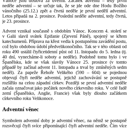
Vánoce jsou doslova za dveřmi. Začátek adventu – tedy první
neděle adventní – se určuje tak, že se jde ode dne Hodu Božího
vánočního (25.12.) zpět a čtvrtá neděle je první nedělí adventní.
Letos připadá na 2. prosince. Poslední neděle adventní, tedy čtvrtá,
je 23. prosince.
Advent vznikal současně s obdobím Vánoc. Koncem 4. století se
v Galii slavil svátek Epifanie (Zjevení Páně), spojený se křtem
katechumenů. Příprava na křest vedla k postupnému zavádění postu,
což bylo obdobou údobí předvelikonočního. Tak se v této oblasti od
roku 490 ustálil čtyřicetidenní půst od 11. listopadu do 5. ledna (tj.
40 dní, vynecháme-li soboty a neděle). Podobně tomu bylo i ve
Španělsku, kde se však slavily Vánoce 25. prosince (v tomto
případě by začínal advent 11. listopadu a trval by zmíněných sedm
neděl). Za papeže Řehoře Velikého (590 – 604) se pojednou
objevují čtyři neděle adventní, jejichž zachovávání se postupně
rozšířilo na celou západní církev. Později se první adventní neděle
začala označovat jako počátek nového církevního roku. V celé řadě
zemí (Španělsko, Anglie, Francie) však byly dlouho začátkem
církevního roku Velikonoce.
Adventní věnec
Symbolem adventní doby je adventní věnec, na němž se postupně
rozsvěcují čtyři svíce připomínající čtyři adventní neděle. Čím více