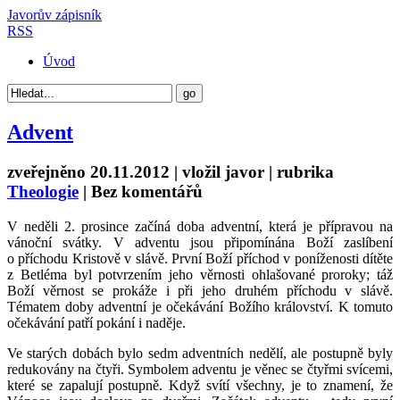
Javorův zápisník
RSS
Úvod
Advent
zveřejněno 20.11.2012 | vložil
javor
| rubrika
Theologie
|
Bez komentářů
V neděli 2. prosince začíná doba adventní, která je přípravou na
vánoční svátky. V adventu jsou připomínána Boží zaslíbení
o příchodu Kristově v slávě. První Boží příchod v poníženosti dítěte
z Betléma byl potvrzením jeho věrnosti ohlašované proroky; táž
Boží věrnost se prokáže i při jeho druhém příchodu v slávě.
Tématem doby adventní je očekávání Božího království. K tomuto
očekávání patří pokání i naděje.
Ve starých dobách bylo sedm adventních nedělí, ale postupně byly
redukovány na čtyři. Symbolem adventu je věnec se čtyřmi svícemi,
které se zapalují postupně. Když svítí všechny, je to znamení, že