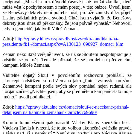
korigoval: „Musel jsem z důvodů časové tísně použít zkratku, která
může vést k pochybnostem o mém postoji v této otázce. Uvedl jsem,
že Benešovy dekrety není potřeba rušit, protože zanikly díky přijetí
Listiny základních práv a svobod. Chtěl jsem vyjádřit, že Benešovy
dekrety jsou dnes už překonány, že jsou právně vyhaslé.“ Nehovořil
tedy o genocidě, jak tvrdí Miloš Zeman.
Zdroj:
http://zpravy.idnes.cz/pravdivost-vyroku-kandidatu-na-
prezidenta-fk1-/domaci.aspx?c=A130123_090927_domaci_klm
Zeman několikrát veřejně uvedl, že už se Šloufem nespolupracuje a
odstřihl se od něj. Ten ale přiznal, že se podílel na předvolební
kampani Miloše Zemana.
Viditelně dojatý Šlouf v povolebním rozhovoru prohlásil, že
„koncept“ odstřižení se od Zemana jako „fintu“ vymyslel on sám.
Zemanově kampani podle svých slov pomáhal nejen radami, ale
i organizačně. „Nechtěl jsem, aby se předmětem kampaně stalo moje
jméno,“ uvedl podnikatel.
Zdroj:
https://zpravy.aktualne.cz/domaci/slouf-se-necekane-priznal-
delal-jsem-na-kampani-zemana/r~i:article:769690/
Korunu tomu všemu pak nasadil Václav Klaus zneužitím hesla
Václava Havla k tvrzení, že touto volbou „konečně zvítězila pravda
a láska nad lží a nenávistí.“ Není divu, vždyť i pro Václava Klause