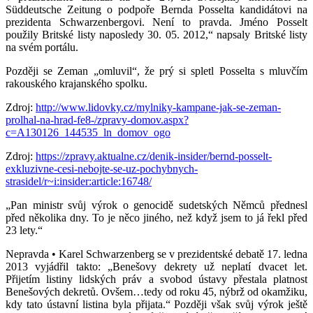
Süddeutsche Zeitung o podpoře Bernda Posselta kandidátovi na
prezidenta Schwarzenbergovi. Není to pravda. Jméno Posselt
použily Britské listy naposledy 30. 05. 2012,“ napsaly Britské listy
na svém portálu.
Později se Zeman „omluvil“, že prý si spletl Posselta s mluvčím
rakouského krajanského spolku.
Zdroj:
http://www.lidovky.cz/mylniky-kampane-jak-se-zeman-
prolhal-na-hrad-fe8-/zpravy-domov.aspx?
c=A130126_144535_ln_domov_ogo
Zdroj:
https://zpravy.aktualne.cz/denik-insider/bernd-posselt-
exkluzivne-cesi-nebojte-se-uz-pochybnych-
strasidel/r~i:insider:article:16748/
„Pan ministr svůj výrok o genocidě sudetských Němců přednesl
před několika dny. To je něco jiného, než když jsem to já řekl před
23 lety.“
Nepravda • Karel Schwarzenberg se v prezidentské debatě 17. ledna
2013 vyjádřil takto: „Benešovy dekrety už neplatí dvacet let.
Přijetím listiny lidských práv a svobod ústavy přestala platnost
Benešových dekretů. Ovšem…tedy od roku 45, nýbrž od okamžiku,
kdy tato ústavní listina byla přijata.“ Později však svůj výrok ještě