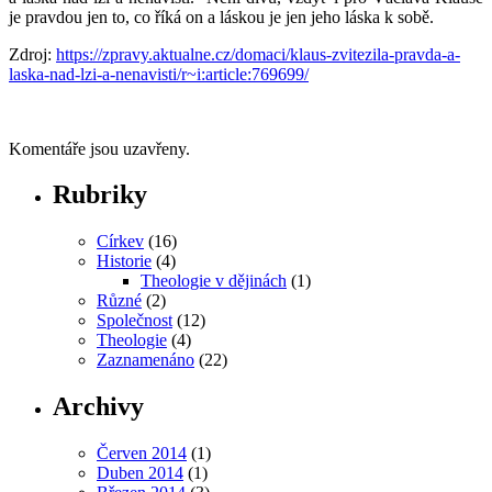
je pravdou jen to, co říká on a láskou je jen jeho láska k sobě.
Zdroj:
https://zpravy.aktualne.cz/domaci/klaus-zvitezila-pravda-a-
laska-nad-lzi-a-nenavisti/r~i:article:769699/
Komentáře jsou uzavřeny.
Rubriky
Církev
(16)
Historie
(4)
Theologie v dějinách
(1)
Různé
(2)
Společnost
(12)
Theologie
(4)
Zaznamenáno
(22)
Archivy
Červen 2014
(1)
Duben 2014
(1)