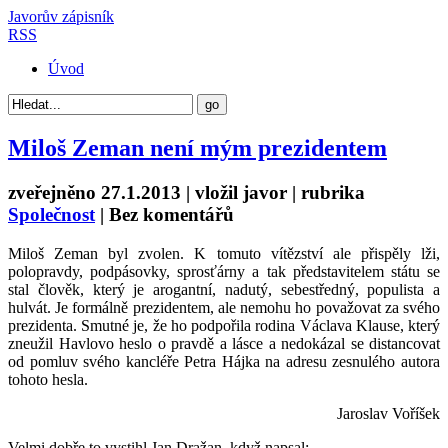
Javorův zápisník
RSS
Úvod
Miloš Zeman není mým prezidentem
zveřejněno 27.1.2013 | vložil
javor
| rubrika
Společnost
|
Bez komentářů
Miloš Zeman byl zvolen. K tomuto vítězství ale přispěly lži,
polopravdy, podpásovky, sprosťárny a tak představitelem státu se
stal člověk, který je arogantní, nadutý, sebestředný, populista a
hulvát. Je formálně prezidentem, ale nemohu ho považovat za svého
prezidenta. Smutné je, že ho podpořila rodina Václava Klause, který
zneužil Havlovo heslo o pravdě a lásce a nedokázal se distancovat
od pomluv svého kancléře Petra Hájka na adresu zesnulého autora
tohoto hesla.
Jaroslav Voříšek
Velmi dobře to vystihl Jan Dražan, když napsal: