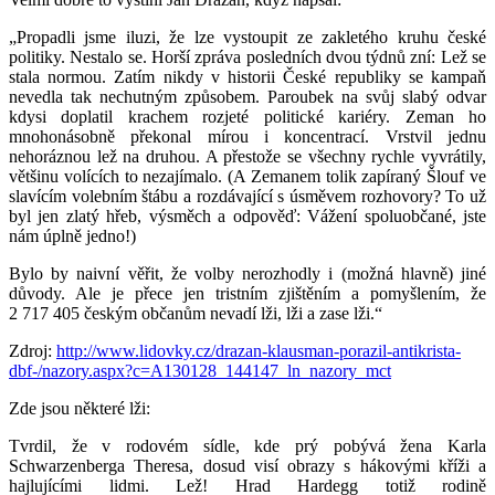
„Propadli jsme iluzi, že lze vystoupit ze zakletého kruhu české
politiky. Nestalo se. Horší zpráva posledních dvou týdnů zní: Lež se
stala normou. Zatím nikdy v historii České republiky se kampaň
nevedla tak nechutným způsobem. Paroubek na svůj slabý odvar
kdysi doplatil krachem rozjeté politické kariéry. Zeman ho
mnohonásobně překonal mírou i koncentrací. Vrstvil jednu
nehoráznou lež na druhou. A přestože se všechny rychle vyvrátily,
většinu volících to nezajímalo. (A Zemanem tolik zapíraný Šlouf ve
slavícím volebním štábu a rozdávající s úsměvem rozhovory? To už
byl jen zlatý hřeb, výsměch a odpověď: Vážení spoluobčané, jste
nám úplně jedno!)
Bylo by naivní věřit, že volby nerozhodly i (možná hlavně) jiné
důvody. Ale je přece jen tristním zjištěním a pomyšlením, že
2 717 405 českým občanům nevadí lži, lži a zase lži.“
Zdroj:
http://www.lidovky.cz/drazan-klausman-porazil-antikrista-
dbf-/nazory.aspx?c=A130128_144147_ln_nazory_mct
Zde jsou některé lži:
Tvrdil, že v rodovém sídle, kde prý pobývá žena Karla
Schwarzenberga Theresa, dosud visí obrazy s hákovými kříži a
hajlujícími lidmi. Lež! Hrad Hardegg totiž rodině