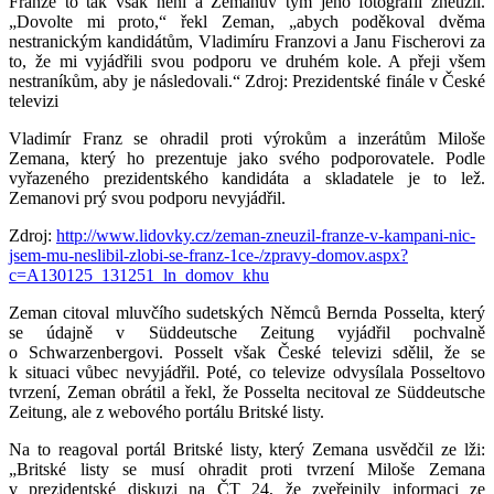
Franze to tak však není a Zemanův tým jeho fotografii zneužil.
„Dovolte mi proto,“ řekl Zeman, „abych poděkoval dvěma
nestranickým kandidátům, Vladimíru Franzovi a Janu Fischerovi za
to, že mi vyjádřili svou podporu ve druhém kole. A přeji všem
nestraníkům, aby je následovali.“ Zdroj: Prezidentské finále v České
televizi
Vladimír Franz se ohradil proti výrokům a inzerátům Miloše
Zemana, který ho prezentuje jako svého podporovatele. Podle
vyřazeného prezidentského kandidáta a skladatele je to lež.
Zemanovi prý svou podporu nevyjádřil.
Zdroj:
http://www.lidovky.cz/zeman-zneuzil-franze-v-kampani-nic-
jsem-mu-neslibil-zlobi-se-franz-1ce-/zpravy-domov.aspx?
c=A130125_131251_ln_domov_khu
Zeman citoval mluvčího sudetských Němců Bernda Posselta, který
se údajně v Süddeutsche Zeitung vyjádřil pochvalně
o Schwarzenbergovi. Posselt však České televizi sdělil, že se
k situaci vůbec nevyjádřil. Poté, co televize odvysílala Posseltovo
tvrzení, Zeman obrátil a řekl, že Posselta necitoval ze Süddeutsche
Zeitung, ale z webového portálu Britské listy.
Na to reagoval portál Britské listy, který Zemana usvědčil ze lži:
„Britské listy se musí ohradit proti tvrzení Miloše Zemana
v prezidentské diskuzi na ČT 24, že zveřejnily informaci ze