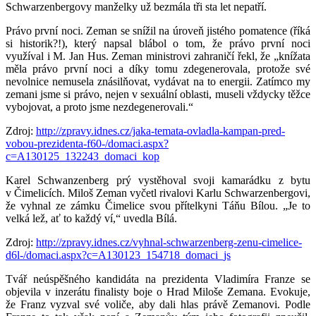
Schwarzenbergovy manželky už bezmála tři sta let nepatří.
Právo první noci. Zeman se snížil na úroveň jistého pomatence (říká
si historik?!), který napsal blábol o tom, že právo první noci
využíval i M. Jan Hus. Zeman ministrovi zahraničí řekl, že „knížata
měla právo první noci a díky tomu zdegenerovala, protože své
nevolnice nemusela znásilňovat, vydávat na to energii. Zatímco my
zemani jsme si právo, nejen v sexuální oblasti, museli vždycky těžce
vybojovat, a proto jsme nezdegenerovali.“
Zdroj:
http://zpravy.idnes.cz/jaka-temata-ovladla-kampan-pred-
vobou-prezidenta-f60-/domaci.aspx?
c=A130125_132243_domaci_kop
Karel Schwanzenberg prý vystěhoval svoji kamarádku z bytu
v Čimelicích. Miloš Zeman vyčetl rivalovi Karlu Schwarzenbergovi,
že vyhnal ze zámku Čimelice svou přítelkyni Táňu Bílou. „Je to
velká lež, ať to každý ví,“ uvedla Bílá.
Zdroj:
http://zpravy.idnes.cz/vyhnal-schwarzenberg-zenu-cimelice-
d6l-/domaci.aspx?c=A130123_154718_domaci_js
Tvář neúspěšného kandidáta na prezidenta Vladimíra Franze se
objevila v inzerátu finalisty boje o Hrad Miloše Zemana. Evokuje,
že Franz vyzval své voliče, aby dali hlas právě Zemanovi. Podle