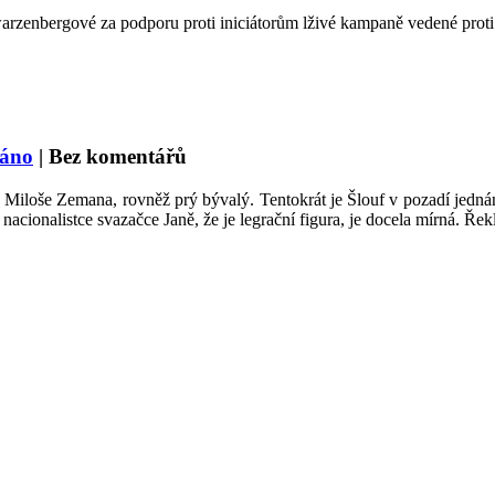
zenbergové za podporu proti iniciátorům lživé kampaně vedené proti 
áno
|
Bez komentářů
e Miloše Zemana, rovněž prý bývalý. Tentokrát je Šlouf v pozadí jedn
ionalistce svazačce Janě, že je legrační figura, je docela mírná. Ře