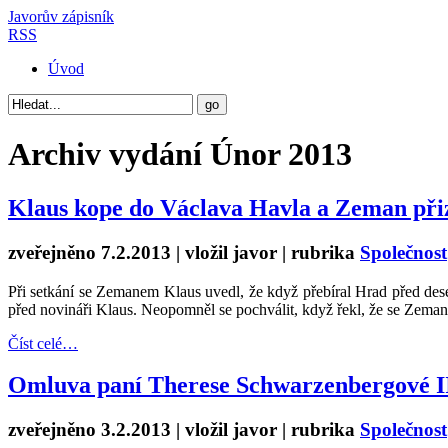
Javorův zápisník
RSS
Úvod
Archiv vydání
Únor 2013
Klaus kope do Václava Havla a Zeman při
zveřejněno 7.2.2013 | vložil
javor
| rubrika
Společnost
Při setkání se Zemanem Klaus uvedl, že když přebíral Hrad před deseti
před novináři Klaus. Neopomněl se pochválit, když řekl, že se Zeman 
Číst celé…
Omluva paní Therese Schwarzenbergové I
zveřejněno 3.2.2013 | vložil
javor
| rubrika
Společnost