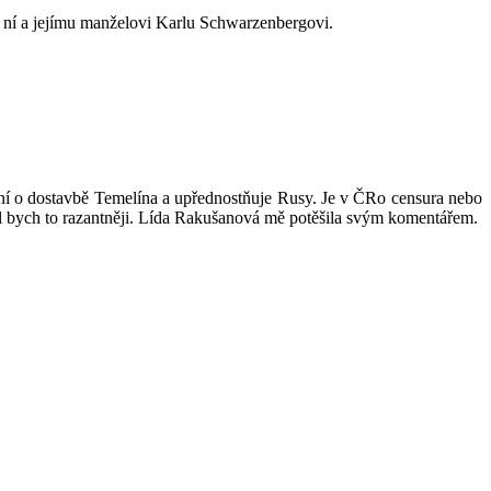
ní a jejímu manželovi Karlu Schwarzenbergovi.
ání o dostavbě Temelína a upřednostňuje Rusy. Je v ČRo censura nebo
kl bych to razantněji. Lída Rakušanová mě potěšila svým komentářem.