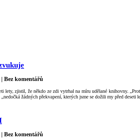
zvukuje
|
Bez komentářů
 lety, zjistil, že někdo ze zdi vytrhal na míru udělané knihovny. „Proto
„nedočká žádných překvapení, kterých jsme se dožili my před deseti le
I
|
Bez komentářů