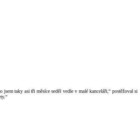
 jsem taky asi tři měsíce seděl vedle v malé kanceláři,“ postěžoval si
ty.“