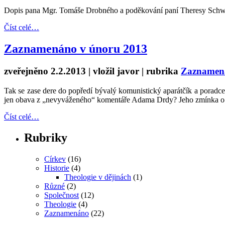
Dopis pana Mgr. Tomáše Drobného a poděkování paní Theresy Schwar
Číst celé…
Zaznamenáno v únoru 2013
zveřejněno 2.2.2013 | vložil
javor
| rubrika
Zaznamen
Tak se zase dere do popředí bývalý komunistický aparátčík a poradc
jen obava z „nevyváženého“ komentáře Adama Drdy? Jeho zmínka o nac
Číst celé…
Rubriky
Církev
(16)
Historie
(4)
Theologie v dějinách
(1)
Různé
(2)
Společnost
(12)
Theologie
(4)
Zaznamenáno
(22)