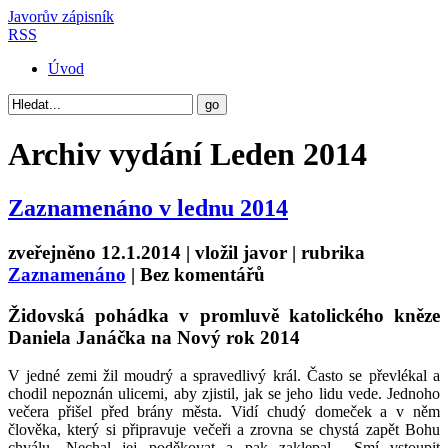
Javorův zápisník
RSS
Úvod
Archiv vydání
Leden 2014
Zaznamenáno v lednu 2014
zveřejněno 12.1.2014 | vložil
javor
| rubrika
Zaznamenáno
|
Bez komentářů
Židovská pohádka v promluvě katolického kněze
Daniela Janáčka na Nový rok 2014
V jedné zemi žil moudrý a spravedlivý král. Často se převlékal a
chodil nepoznán ulicemi, aby zjistil, jak se jeho lidu vede. Jednoho
večera přišel před brány města. Vidí chudý domeček a v něm
člověka, který si připravuje večeři a zrovna se chystá zapět Bohu
chválu. Nechal jej poděkovat a pak zaklepal. „Smí vstoupit