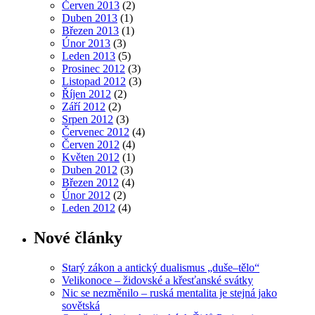
Červen 2013
(2)
Duben 2013
(1)
Březen 2013
(1)
Únor 2013
(3)
Leden 2013
(5)
Prosinec 2012
(3)
Listopad 2012
(3)
Říjen 2012
(2)
Září 2012
(2)
Srpen 2012
(3)
Červenec 2012
(4)
Červen 2012
(4)
Květen 2012
(1)
Duben 2012
(3)
Březen 2012
(4)
Únor 2012
(2)
Leden 2012
(4)
Nové články
Starý zákon a antický dualismus „duše–tělo“
Velikonoce – židovské a křesťanské svátky
Nic se nezměnilo – ruská mentalita je stejná jako
sovětská