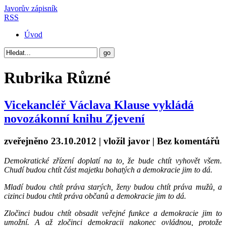
Javorův zápisník
RSS
Úvod
Rubrika
Různé
Vicekancléř Václava Klause vykládá
novozákonní knihu Zjevení
zveřejněno 23.10.2012 | vložil
javor
|
Bez komentářů
Demokratické zřízení doplatí na to, že bude chtít vyhovět všem.
Chudí budou chtít část majetku bohatých a demokracie jim to dá.
Mladí budou chtít práva starých, ženy budou chtít práva mužů, a
cizinci budou chtít práva občanů a demokracie jim to dá.
Zločinci budou chtít obsadit veřejné funkce a demokracie jim to
umožní. A až zločinci demokracii nakonec ovládnou, protože