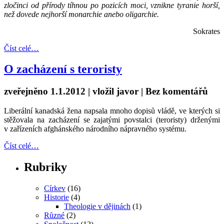
zločinci od přírody tíhnou po pozicích moci, vznikne tyranie horší,
než dovede nejhorší monarchie anebo oligarchie.
Sokrates
Číst celé…
O zacházení s teroristy
zveřejněno 1.1.2012 | vložil
javor
|
Bez komentářů
Liberální kanadská žena napsala mnoho dopisů vládě, ve kterých si
stěžovala na zacházení se zajatými povstalci (teroristy) drženými
v zařízeních afghánského národního nápravného systému.
Číst celé…
Rubriky
Církev
(16)
Historie
(4)
Theologie v dějinách
(1)
Různé
(2)